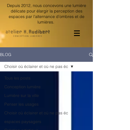
Depuis 2012, nous concevons une lumière
délicate pour élargir la perception des
espaces par l’alternance d’ombres et de
lumières.
BLOG
Choisir où éclairer et où ne pas éc
Tous les posts
Conception lumière
Lumière sur la ville
Penser les usages
Choisir où éclairer et où ne pas éc
espaces paysagers