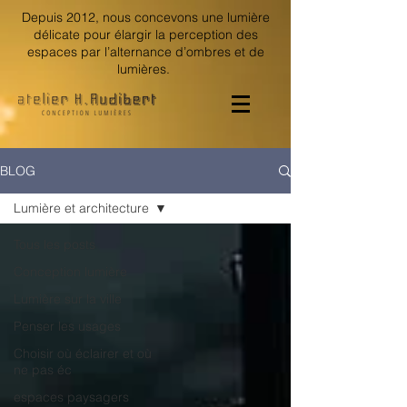
Depuis 2012, nous concevons une lumière
délicate pour élargir la perception des
espaces par l’alternance d’ombres et de
lumières.
BLOG
Lumière et architecture
Tous les posts
Conception lumière
Lumière sur la ville
Penser les usages
Choisir où éclairer et où
ne pas éc
espaces paysagers