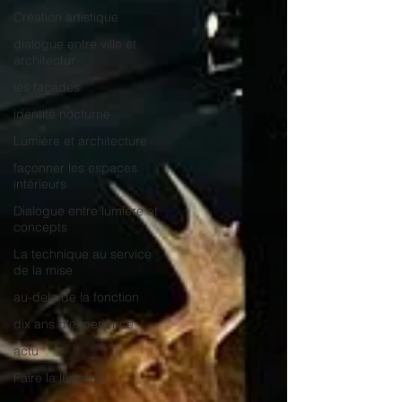
Création artistique
dialogue entre ville et
architectur
les façades
identité nocturne
Lumière et architecture
façonner les espaces
intérieurs
Dialogue entre lumière et
concepts
La technique au service
de la mise
au-dela de la fonction
dix ans d'experience
actu
Faire la lumière