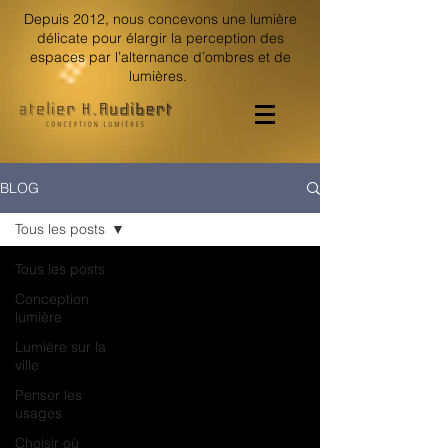
Depuis 2012, nous concevons une lumière
délicate pour élargir la perception des
espaces par l’alternance d’ombres et de
lumières.
BLOG
Tous les posts
Tous les posts
Conception
lumière
Lumière sur la
ville
Penser les
usages
Choisir où