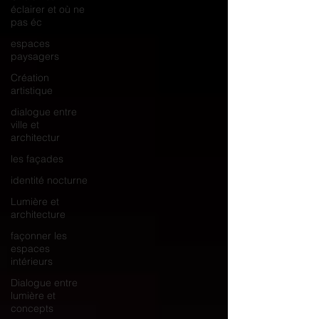
éclairer et où ne
pas éc
espaces
paysagers
Création
artistique
dialogue entre
ville et
architectur
les façades
identité nocturne
Lumière et
architecture
façonner les
espaces
intérieurs
Dialogue entre
lumière et
concepts