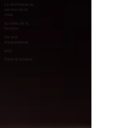
La technique au
service de la
mise
au-dela de la
fonction
dix ans
d'experience
actu
Faire la lumière