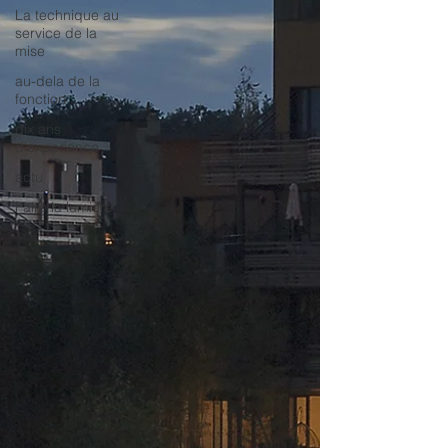
La technique au
service de la
mise
au-dela de la
fonction
dix ans
d'experience
actu
Faire la lumière