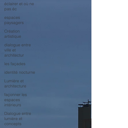
éclairer et où ne
pas éc
espaces
paysagers
Création
artistique
dialogue entre
ville et
architectur
les façades
identité nocturne
Lumière et
architecture
façonner les
espaces
intérieurs
Dialogue entre
lumière et
concepts