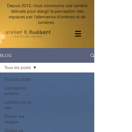
Depuis 2012, nous concevons une lumière
délicate pour élargir la perception des
espaces par l’alternance d’ombres et de
lumières.
BLOG
Tous les posts
Tous les posts
Conception
lumière
Lumière sur la
ville
Penser les
usages
Choisir où