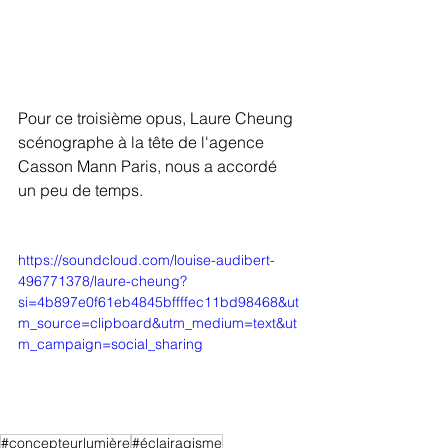
Pour ce troisième opus, Laure Cheung 
scénographe à la tête de l'agence 
Casson Mann Paris, nous a accordé 
un peu de temps. 
https://soundcloud.com/louise-audibert-
496771378/laure-cheung?
si=4b897e0f61eb4845bffffec11bd98468&ut
m_source=clipboard&utm_medium=text&ut
m_campaign=social_sharing
#concepteurlumière
#éclairagisme