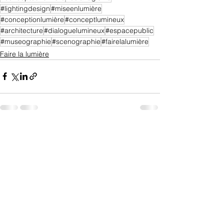
#lightingdesign
#miseenlumière
#conceptionlumière
#conceptlumineux
#architecture
#dialoguelumineux
#espacepublic
#museographie
#scenographie
#fairelalumière
Faire la lumière
Voir tout
Posts récents