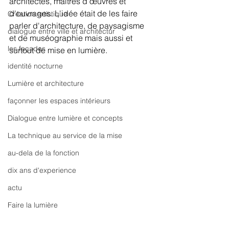
architectes, maîtres d'œuvres et 
d'ouvrages. L'idée était de les faire 
Création artistique
parler d'architecture, de paysagisme 
dialogue entre ville et architectur
et de muséographie mais aussi et 
les façades
surtout de mise en lumière. 
identité nocturne
Lumière et architecture
façonner les espaces intérieurs
Dialogue entre lumière et concepts
La technique au service de la mise
au-dela de la fonction
dix ans d'experience
actu
Faire la lumière