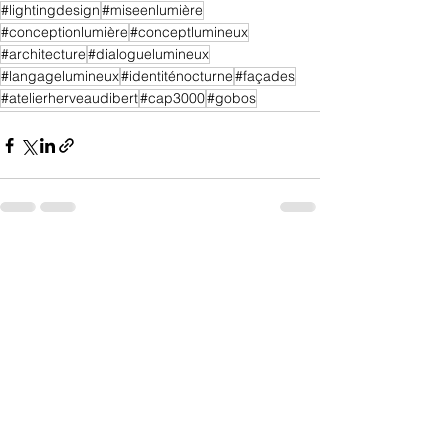
#lightingdesign
#miseenlumière
#conceptionlumière
#conceptlumineux
#architecture
#dialoguelumineux
#langagelumineux
#identiténocturne
#façades
#atelierherveaudibert
#cap3000
#gobos
Voir tout
Posts récents