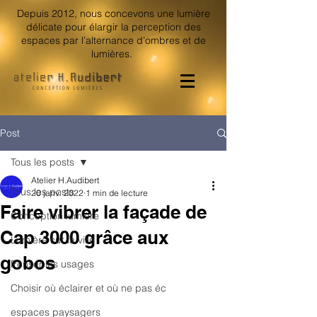
Depuis 2012, nous concevons une lumière
délicate pour élargir la perception des
espaces par l’alternance d’ombres et de
lumières.
Post
Tous les posts
Atelier H.Audibert
Tous les posts
20 janv. 2022
1 min de lecture
Faire vibrer la façade de
Conception lumière
Cap 3000 grâce aux
Lumière sur la ville
gobos
Penser les usages
Choisir où éclairer et où ne pas éc
espaces paysagers