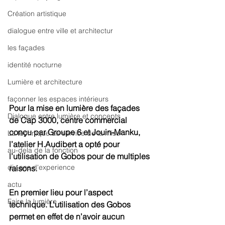
Création artistique
dialogue entre ville et architectur
les façades
identité nocturne
Lumière et architecture
façonner les espaces intérieurs
Pour la mise en lumière des façades 
Dialogue entre lumière et concepts
de Cap 3000, centre commercial 
conçu par Groupe 6 et Jouin-Manku, 
La technique au service de la mise
l’atelier H.Audibert a opté pour 
au-dela de la fonction
l’utilisation de Gobos pour de multiples 
dix ans d'experience
raisons.
actu
En premier lieu pour l’aspect 
Faire la lumière
technique. L’utilisation des Gobos 
permet en effet de n’avoir aucun 