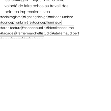
volonté de faire échos au travail des 
peintres impressionnistes.
#éclairagisme
#lightingdesign
#miseenlumière
#conceptionlumière
#conceptlumineux
#architecture
#espacepublic
#identiténocturne
#façades
#ferriermarchettistudio
#atelierhaudibert
#grandcentral
#saint-lazare
dix ans d'experience
Voir tout
Posts récents