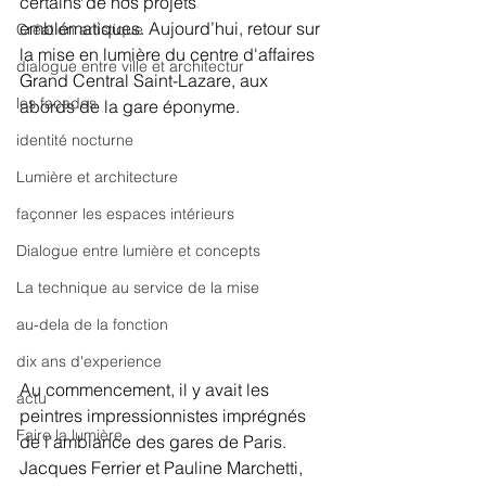
certains de nos projets 
emblématiques. Aujourd’hui, retour sur 
Création artistique
la mise en lumière du centre d'affaires 
dialogue entre ville et architectur
Grand Central Saint-Lazare, aux 
les façades
abords de la gare éponyme.
identité nocturne
Lumière et architecture
façonner les espaces intérieurs
Dialogue entre lumière et concepts
La technique au service de la mise
au-dela de la fonction
dix ans d'experience
Au commencement, il y avait les 
actu
peintres impressionnistes imprégnés 
Faire la lumière
de l'ambiance des gares de Paris. 
Jacques Ferrier et Pauline Marchetti, 