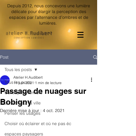
Depuis 2012, nous concevons une lumière
délicate pour élargir la perception des
espaces par l’alternance d’ombres et de
lumières.
Post
Tous les posts
Atelier H.Audibert
Tous les posts
11 juin 2021
1 min de lecture
Passage de nuages sur
Conception lumière
Bobigny
Lumière sur la ville
Dernière mise à jour :
4 oct. 2021
Penser les usages
Choisir où éclairer et où ne pas éc
espaces paysagers