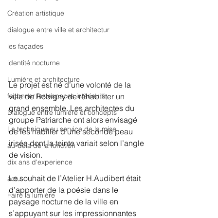
Création artistique
dialogue entre ville et architectur
les façades
identité nocturne
Lumière et architecture
Le projet est né d’une volonté de la 
ville de Bobigny de réhabiliter un 
façonner les espaces intérieurs
grand ensemble. Les architectes du 
Dialogue entre lumière et concepts
groupe Patriarche ont alors envisagé 
La technique au service de la mise
de les habiller d’une seconde peau 
irisée dont la teinte variait selon l’angle 
au-dela de la fonction
de vision. 
dix ans d'experience
Le souhait de l’Atelier H.Audibert était 
actu
d’apporter de la poésie dans le 
Faire la lumière
paysage nocturne de la ville en 
s’appuyant sur les impressionnantes 