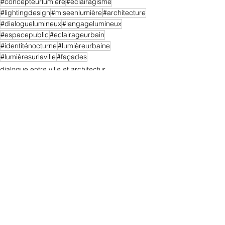
#concepteurlumière
#éclairagisme
#lightingdesign
#miseenlumière
#architecture
#dialoguelumineux
#langagelumineux
#espacepublic
#eclairageurbain
#identiténocturne
#lumièreurbaine
#lumièresurlaville
#façades
dialogue entre ville et architectur
les façades
Voir tout
Posts récents