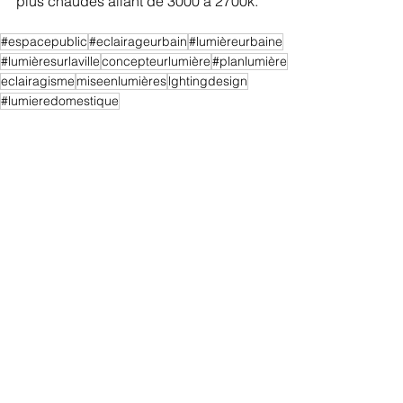
plus chaudes allant de 3000 à 2700k.
#espacepublic
#eclairageurbain
#lumièreurbaine
#lumièresurlaville
concepteurlumière
#planlumière
eclairagisme
miseenlumières
lghtingdesign
#lumieredomestique
Penser les usages
Voir tout
Posts récents