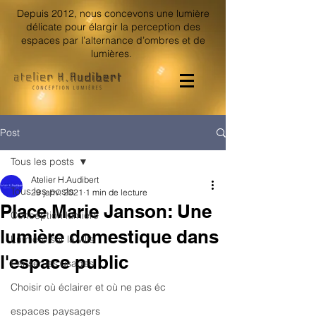
Depuis 2012, nous concevons une lumière
délicate pour élargir la perception des
espaces par l’alternance d’ombres et de
lumières.
Post
Tous les posts
Atelier H.Audibert
Tous les posts
29 janv. 2021
1 min de lecture
Place Marie Janson: Une
Conception lumière
lumière domestique dans
Lumière sur la ville
l'espace public
Penser les usages
Choisir où éclairer et où ne pas éc
espaces paysagers