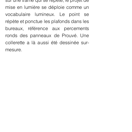
mise en lumière se déploie comme un 
vocabulaire lumineux. Le point se 
répète et ponctue les plafonds dans les 
bureaux, référence aux percements 
ronds des panneaux de Prouvé. Une 
collerette a là aussi été dessinée sur-
mesure. 
#concepteurlumière
#éclairagisme
#lightingdesign
#miseenlumière
#conceptionlumière
#conceptlumineux
#architecture
#dialoguelumineux
#langagelumineux
#espacepublic
#unesco
#batimentv
actu