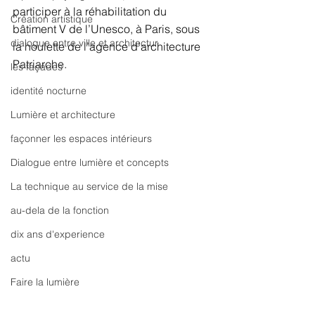
participer à la réhabilitation du 
Création artistique
bâtiment V de l’Unesco, à Paris, sous 
dialogue entre ville et architectur
la houlette de l’agence d’architecture 
Patriarche.
les façades
identité nocturne
Lumière et architecture
façonner les espaces intérieurs
Dialogue entre lumière et concepts
La technique au service de la mise
au-dela de la fonction
dix ans d'experience
actu
Faire la lumière