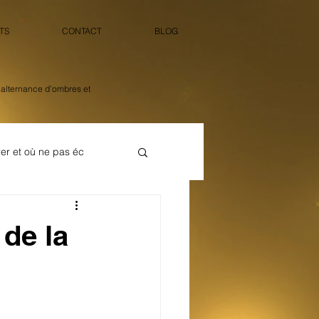
TS
CONTACT
BLOG
’alternance d’ombres et
rer et où ne pas éc
identité nocturne
de la