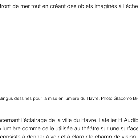
au-dela de la fonction
dix ans d'experience
actu
front de mer tout en créant des objets imaginés à l'éche
Mingus dessinés pour la mise en lumière du Havre. Photo GIacomo Br
cernant l’éclairage de la ville du Havre, l’atelier H.Audib
 lumière comme celle utilisée au théâtre sur une surfac
onsiste à donner à voir et à élargir le champ de vision 