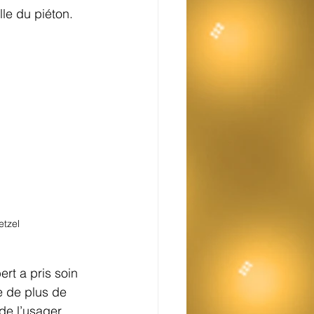
Faire la lumière
lle du piéton.
etzel
ert a pris soin 
e de plus de 
de l’usager. 