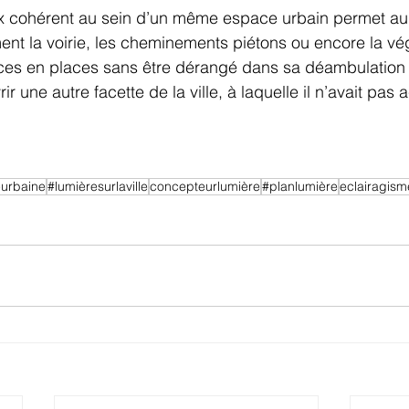
 cohérent au sein d’un même espace urbain permet au 
ment la voirie, les cheminements piétons ou encore la vé
aces en places sans être dérangé dans sa déambulation 
ir une autre facette de la ville, à laquelle il n’avait pas
eurbaine
#lumièresurlaville
concepteurlumière
#planlumière
eclairagism