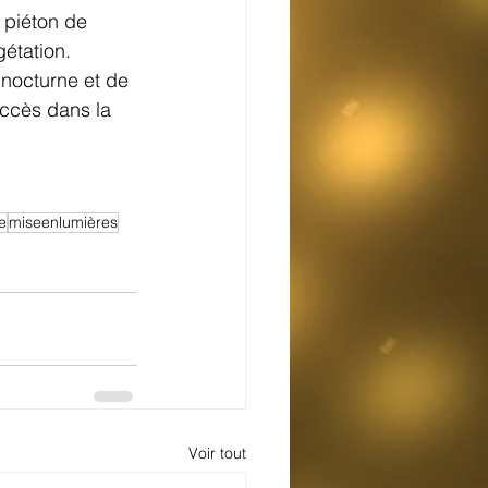
piéton de 
gétation.
nocturne et de 
 accès dans la 
e
miseenlumières
Voir tout