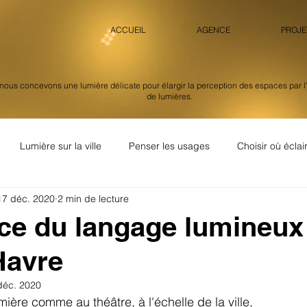
ACCUEIL
AGENCE
PROJE
nous concevons une lumière délicate pour élargir la perception des espaces par l
de lumières.
Lumière sur la ville
Penser les usages
Choisir où éclai
17 déc. 2020
2 min de lecture
artistique
dialogue entre ville et architectur
les façades
e du langage lumineux 
Havre
ner les espaces intérieurs
Dialogue entre lumière et concepts
déc. 2020
ière comme au théâtre, à l'échelle de la ville,