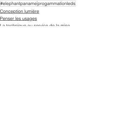
#elephantpaname
progammationleds
Conception lumière
Penser les usages
La technique au service de la mise
Voir tout
Posts récents